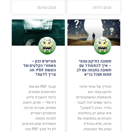
26/04/2026
19/07/2026
תשובה כתיקון עצמי
מנגישים נכון –
– איך להתמודד עם
מאחורי הקלעים של
תשובה בתבונה עם לב
הנגשת PDF: מה
פתוח ושכל בריא
צריך לדעת?
תהליך של שינוי פנימי
קובצי PDF הם אחד
ותיקון עצמי הוא
הפורמטים הנפוצים
מהמסעות המשמעותיים
ביותר להעברת מידע
ביותר שאדם יכול לעבור
דיגיטלי – חוזים, דוחות,
בחייו. רעיון ה"תשובה"
טפסים, חוברות הדרכה
אינו עוסק רק בהחלטות
ומסמכים רשמיים.
רגעיות או בתחושות של
למרות הנוחות
חרטה, אלא בתהליך
והאחידות שהם מציעים,
עמוק של התבוננות,
לא כל קובץ PDF נוצר