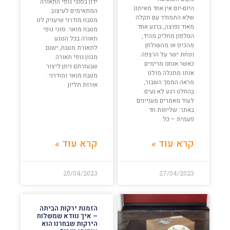
ידון בסוגי גופי התאורה
היום-יום אין אחד מאיתנו
המתאימים לעיצוב
שלא התמודד עם תקלה
מטבח מודרני שיעניק לנו
מאוד נפוצה, ברגע אחד
מטבח מואר. סוגי גופי
הטלפון מחליק מהיד,
תאורה בכל הנוגע
מהכיס או מהשולחן
לתאורת מטבח, ישנם
ונוחת ישר על הרצפה.
מגוון גופי תאורה
כאשר אנחנו מרימים
שבעזרתם ניתן ליצור
אותו מתגלה מולנו
מטבח מואר ומודרני.
מראה המסך השבור,
אורות תליון
בהחלט רגע לא נעים.
לעוד מאמרים מעניינים
באתר: שליחות חד
פעמית – כל
קרא עוד »
קרא עוד »
25/04/2023
27/04/2023
הזמנת ירקות הביתה
– איך נוודא שמשלוח
הירקות שבחרנו הוא