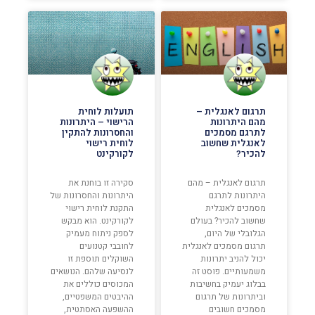
תרגום לאנגלית –
תועלות לוחית
מהם היתרונות
הרישוי – היתרונות
לתרגם מסמכים
והחסרונות להתקין
לאנגלית שחשוב
לוחית רישוי
להכיר?
לקורקינט
תרגום לאנגלית – מהם
סקירה זו בוחנת את
היתרונות לתרגם
היתרונות והחסרונות של
מסמכים לאנגלית
התקנת לוחית רישוי
שחשוב להכיר? בעולם
לקורקינט. הוא מבקש
הגלובלי של היום,
לספק ניתוח מעמיק
תרגום מסמכים לאנגלית
לחובבי קטנועים
יכול להניב יתרונות
השוקלים תוספת זו
משמעותיים. פוסט זה
לנסיעה שלהם. הנושאים
בבלוג יעמיק בחשיבות
המכוסים כוללים את
וביתרונות של תרגום
ההיבטים המשפטיים,
מסמכים חשובים
ההשפעה האסתטית,