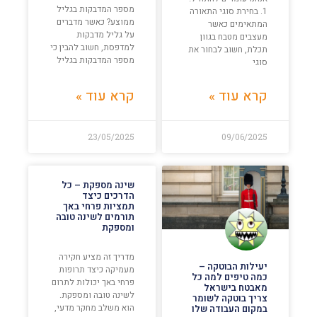
מספר המדבקות בגליל
1. בחירת סוגי התאורה
ממוצע? כאשר מדברים
המתאימים כאשר
על גליל מדבקות
מעצבים מטבח בגוון
למדפסת, חשוב להבין כי
תכלת, חשוב לבחור את
מספר המדבקות בגליל
סוגי
קרא עוד »
קרא עוד »
23/05/2025
09/06/2025
שינה מספקת – כל
הדרכים כיצד
תמציות פרחי באך
תורמים לשינה טובה
ומספקת
מדריך זה מציע חקירה
יעילות הבוטקה –
מעמיקה כיצד תרופות
כמה טיפים למה כל
פרחי באך יכולות לתרום
מאבטח בישראל
לשינה טובה ומספקת.
צריך בוטקה לשומר
הוא משלב מחקר מדעי,
במקום העבודה שלו