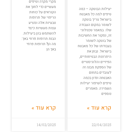
מקרי מקרה וטיפים
מעשיים כדי לחנך את
יעילות הבוטקה – כמה
הקוראים על כוחות
טיפים למה כל מאבטח
הריפוי של תרופות
בישראל צריך בוטקה
טבעיות אלה ומציע
לשומר במקום העבודה
עצות מעשיות כיצד
שלו. במאמר טכנולוגי
להשתמש בהן ביעילות.
זה, נסקור את החשיבות
הבנת תרופות פרחי באך:
של בוטקה לשומר
מה הן? תרופות פרחי
בעבודתו של כל מאבטח
באך הן
בישראל. נבחן את
היתרונות הבטיחותיים,
הפיזיים והלוגיסטיים
של הספקת מבנה זה
לעובדים בתחום
האבטחה ונדון בכמה
טיפים לשיפור יעילות
השמירה. מאמרים
נוספים
קרא עוד »
קרא עוד »
14/02/2025
22/04/2025