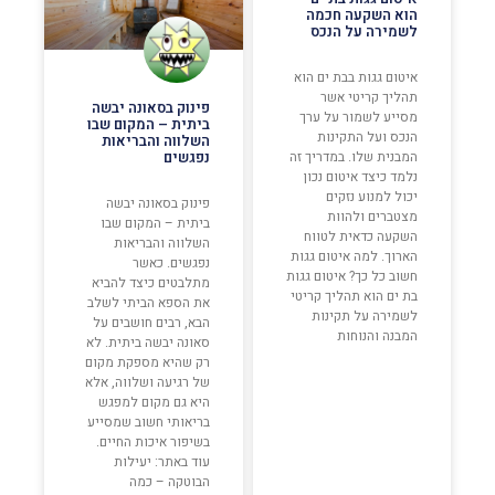
הוא השקעה חכמה
לשמירה על הנכס
איטום גגות בבת ים הוא
תהליך קריטי אשר
פינוק בסאונה יבשה
מסייע לשמור על ערך
ביתית – המקום שבו
הנכס ועל התקינות
השלווה והבריאות
המבנית שלו. במדריך זה
נפגשים
נלמד כיצד איטום נכון
יכול למנוע נזקים
פינוק בסאונה יבשה
מצטברים ולהוות
ביתית – המקום שבו
השקעה כדאית לטווח
השלווה והבריאות
הארוך. למה איטום גגות
נפגשים. כאשר
חשוב כל כך? איטום גגות
מתלבטים כיצד להביא
בת ים הוא תהליך קריטי
את הספא הביתי לשלב
לשמירה על תקינות
הבא, רבים חושבים על
המבנה והנוחות
סאונה יבשה ביתית. לא
רק שהיא מספקת מקום
של רגיעה ושלווה, אלא
היא גם מקום למפגש
בריאותי חשוב שמסייע
בשיפור איכות החיים.
עוד באתר: יעילות
הבוטקה – כמה