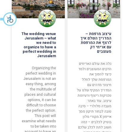
עיצוב מרפסת –
The wedding venue
המדריך השלם איך
Jerusalem – what
לרצף את המרפסת
we need to
עם אריחי דק
organize to have a
מעוצבים
perfect wedding in
Jerusalem
גלה את עולם האריחים
Organizing the
הדקים המעוצבים ולמד
perfect wedding in
כיצד להפוך את
Jerusalem is not an
המרפסת שלך לחלל
easy thing, among
חיצוני מדהים עם
the multitude of
המדריך המקיף שלנו על
places and cultural
טכניקות ריצוף ורעיונות
options, it can be
עיצוב. עוד באתר:
difficult to choose
מעבדה סלולרי – סיבה
the perfect option.
טובה לבחור תיקון מסך
This post will
אייפון X מקורי מלון
examine what needs
בוטיק לכלבים – כמה
to be taken into
חשוב לתת לכלב שלכם
account to have an