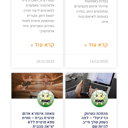
סטנדרטית, השכרת ציוד
בקלות באמצעות
אלטרנטיבי מאפשרת
שירותי איטום מקצועיים
למארגנים ליצור חוויה
ומתוכננים היטב. בחירה
יוצאת דופן, מקורית
במומחה לאיטום גגות
ומותאמת אישית לאופי
אינה
האירוע והאורחים. ציוד
אלטרנטיבי
קרא עוד »
קרא עוד »
24/11/2025
14/12/2025
מהפכת השיווק
סאונה אינפרא אדום
הדיגיטלי – למה
פרטית בבית – חווית
העסק שלך חייב
ספא פרטית ללא
להיות שם
יציאה מהבית