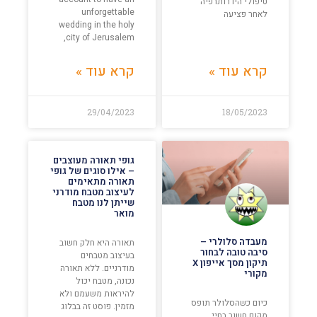
טיפולי הידרותרפיה
unforgettable
לאחר פציעה
wedding in the holy
city of Jerusalem,
קרא עוד »
קרא עוד »
29/04/2023
18/05/2023
גופי תאורה מעוצבים
– אילו סוגים של גופי
תאורה מתאימים
לעיצוב מטבח מודרני
שייתן לנו מטבח
מואר
מעבדה סלולרי –
תאורה היא חלק חשוב
סיבה טובה לבחור
בעיצוב מטבחים
תיקון מסך אייפון X
מודרניים. ללא תאורה
מקורי
נכונה, מטבח יכול
להיראות משעמם ולא
כיום כשהסלולר תופס
מזמין. פוסט זה בבלוג
מקום חשוב בחיי