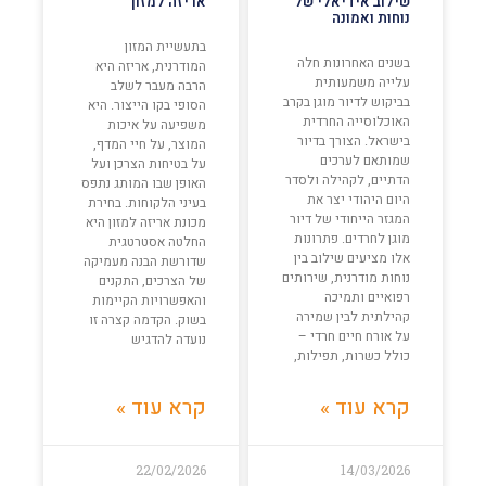
שילוב אידיאלי של
אריזה למזון
נוחות ואמונה
בתעשיית המזון
בשנים האחרונות חלה
המודרנית, אריזה היא
עלייה משמעותית
הרבה מעבר לשלב
בביקוש לדיור מוגן בקרב
הסופי בקו הייצור. היא
האוכלוסייה החרדית
משפיעה על איכות
בישראל. הצורך בדיור
המוצר, על חיי המדף,
שמותאם לערכים
על בטיחות הצרכן ועל
הדתיים, לקהילה ולסדר
האופן שבו המותג נתפס
היום היהודי יצר את
בעיני הלקוחות. בחירת
המגזר הייחודי של דיור
מכונת אריזה למזון היא
מוגן לחרדים. פתרונות
החלטה אסטרטגית
אלו מציעים שילוב בין
שדורשת הבנה מעמיקה
נוחות מודרנית, שירותים
של הצרכים, התקנים
רפואיים ותמיכה
והאפשרויות הקיימות
קהילתית לבין שמירה
בשוק. הקדמה קצרה זו
על אורח חיים חרדי –
נועדה להדגיש
כולל כשרות, תפילות,
קרא עוד »
קרא עוד »
22/02/2026
14/03/2026