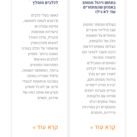
בתחום ניהול ממותג
לכלבים מומלץ
באמזון שהמתחרים
עוד לא גילו
כאשר בעלי כלבים
נדרשים לצאת לחופשה,
בעולם המסחר המקוון
נסיעת עבודה או
שבו מיליוני מוצרים
היעדרות ממושכת
מתחרים על תשומת
מהבית, עולה הצורך
הלב של הלקוחות,
למצוא פתרון אמין
הצלחה באמזון דורשת
שישמור על הכלב בצורה
הרבה מעבר למוצר טוב
הטובה ביותר. פנסיון
ולמחיר תחרותי.
לכלבים הוא אחד
המותגים המובילים
הפתרונות הנפוצים
מבינים שכדי לבלוט
ביותר, המאפשר השגחה,
לאורך זמן יש צורך
טיפול ושהייה בטוחה
בניהול ממותג חכם,
בסביבה מותאמת לבעלי
יצירת חוויה ייחודית
חיים. אך לא כל פנסיון
ובניית מערכת יחסים
מציע את אותה רמה של
אמינה עם הלקוחות.
שירות, תנאים
בעוד עסקים רבים
מתמקדים רק במכירות
מיידיות, מותגים
קרא עוד »
קרא עוד »