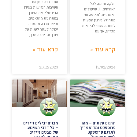
אתר. הוא בוחן את
חלקה ומהנה לכל
חשיבות הנגישות בעידן
האורחים. 1. שיקולים
הדיגיטלי, את הצורך
ראשוניים: 'מאיפה אני
בפתרונות מותאמים,
מתחיל?' ארגון הסעות
וכיצד חברה מתמחה
לחתונה עשוי להיראות
יכולה לעזור לענות על
מכריע, אך עם
צורך זה. יתרה מכך,
קרא עוד »
קרא עוד »
21/12/2023
15/02/2024
תרגום עלונים – מהו
מבנים יבילים ניידים
פרוספקט ומדוע צריך
– כל דרכי השינוע
לתרגם פרוספקט
של מבנים ניידים
לשפות שונות?
ממקום למקום