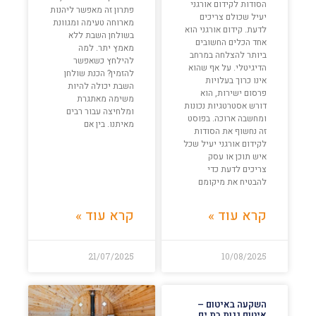
הסודות לקידום אורגני
פתרון זה מאפשר ליהנות
יעיל שכולם צריכים
מארוחה טעימה ומגוונת
לדעת. קידום אורגני הוא
בשולחן השבת ללא
אחד הכלים החשובים
מאמץ יתר. למה
ביותר להצלחה במרחב
להילחץ כשאפשר
הדיגיטלי. על אף שהוא
להזמין? הכנת שולחן
אינו כרוך בעלויות
השבת יכולה להיות
פרסום ישירות, הוא
משימה מאתגרת
דורש אסטרטגיות נכונות
ומלחיצה עבור רבים
ומחשבה ארוכה. בפוסט
מאיתנו. בין אם
זה נחשוף את הסודות
לקידום אורגני יעיל שכל
איש תוכן או עסק
צריכים לדעת כדי
להבטיח את מיקומם
קרא עוד »
קרא עוד »
21/07/2025
10/08/2025
השקעה באיטום –
איטום גגות בת ים