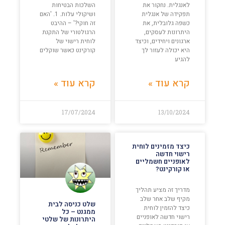
לאנגלית. נחקור את
השלכות הבטיחות
תפקידה של אנגלית
ושיקולי עלות. 1. 'האם
כשפה גלובלית, את
זה חוקי?' – ההיבט
היתרונות לעסקים,
הרגולטורי של התקנת
ארגונים ויחידים, וכיצד
לוחית רישוי של
היא יכולה לעזור לך
קורקינט כאשר שוקלים
להגיע
קרא עוד »
קרא עוד »
17/07/2024
13/10/2024
כיצד מזמינים לוחית
רישוי חדשה
לאופניים חשמליים
או קורקינט?
מדריך זה מציע תהליך
מקיף שלב אחר שלב
שלט כניסה לבית
כיצד להזמין לוחית
ממגנט – כל
רישוי חדשה לאופניים
היתרונות של שלטי