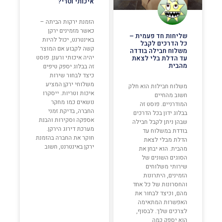
איכותי וטרי?
הזמנת ירקות הביתה –
כאשר מזמינים ירקן
שליחות חד פעמית –
באינטרנט, יכול להיות
כל הדרכים לקבל
קשה לקבוע אם המוצר
משלוח חבילה בודדה
יהיה איכותי ורענן. פוסט
עד הדלת בלי לצאת
מהבית
זה בבלוג יספק טיפים
כיצד לבחור שירות
משלוחי ירקן המציע
משלוח חבילות הוא חלק
איכות וטריות. ייסקרו
חשוב מהחיים
נושאים כמו מחקר
המודרניים. פוסט זה
החברה, בדיקת זמני
בבלוג ידון בכל הדרכים
אספקה וסקירות והבנת
שבהן ניתן לקבל חבילה
מערכת דירוג הירקן.
בודדת במשלוח עד
חוקר את החברה בהזמנת
הדלת מבלי לצאת
ירקן באינטרנט, חשוב
מהבית. הוא יבחן את
הסוגים השונים של
שירותי משלוחים
הזמינים, היתרונות
והחסרונות של כל אחד
מהם, וכיצד לבחור את
האפשרות המתאימה
לצרכים שלך. לבסוף,
הוא יספק כמה