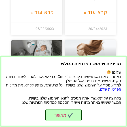
קרא עוד »
קרא עוד »
06/03/2023
20/04/2023
מדיניות שימוש בפרטיות הגולש
שלום!
באתר זה אנו משתמשים בקבצי Cookies, כדי לאפשר לאתר לעבוד בצורה
החלקת חימר – מהי
נדנדות לתינוקות –
תקינה ולשפר את חוויית הגלישה שלך.
שיטת ההחלקה הזאת
כל התשובות איך
למידע נוסף על השימוש שלנו בקוקיז ועל פרטיותך, מוזמן לקרוא את מדיניות
ומה היתרונות שלה
לדעת שהנדנדה
הפרטיות שלנו
.
והחסרונות
בטיחותית ואם יש
המלצות מלקוחות
בלחיצה על "מאשר" אתה מסכים לתנאי השימוש שלנו בקוקיז.
קודמים
המשך שימוש באתר מהווה אישור והסכמה למדיניות הפרטיות שלנו.
החלקת חימר – מהי
שיטת ההחלקה הזאת
נדנדות לתינוקות – כל
מאשר
ומה היתרונות שלה
✔
התשובות איך לדעת
והחסרונות החלקת
שהנדנדה בטיחותית ואם
שיער עם חימר היא