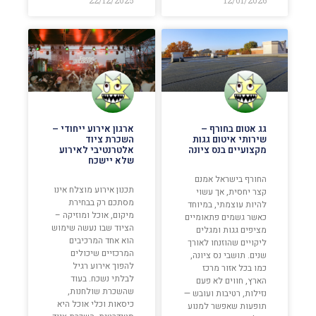
גג אטום בחורף –
ארגון אירוע ייחודי –
שירותי איטום גגות
השכרת ציוד
מקצועיים בנס ציונה
אלטרנטיבי לאירוע
שלא יישכח
החורף בישראל אמנם
תכנון אירוע מוצלח אינו
קצר יחסית, אך עשוי
מסתכם רק בבחירת
להיות עוצמתי, במיוחד
מיקום, אוכל ומוזיקה –
כאשר גשמים פתאומיים
הציוד שבו נעשה שימוש
מציפים גגות ומגלים
הוא אחד המרכיבים
ליקויים שהוזנחו לאורך
המרכזיים שיכולים
שנים. תושבי נס ציונה,
להפוך אירוע רגיל
כמו בכל אזור מרכז
לבלתי נשכח. בעוד
הארץ, חווים לא פעם
שהשכרת שולחנות,
נזילות, רטיבות ועובש —
כיסאות וכלי אוכל היא
תופעות שאפשר למנוע