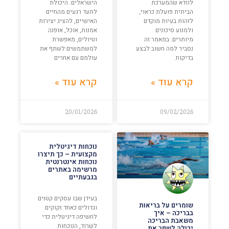
לוודא שהמערכת
הישראלים. היכולת
הביתית פועלת כראוי,
לתעד רגעים מהחיים
לזהות בעיות מוקדם
האישיים, להציג יצירות
ולמנוע סיכונים
אמנות, אוכל, אופנה
מיותרים. במאמר זה
וטיולים, מאפשרת
נסביר למה חשוב לבצע
למשתמשים לשתף את
בדיקות
עולמם עם אחרים
קרא עוד »
קרא עוד »
20/01/2026
09/02/2026
נוכחות דיגיטלית
מקצועית – כך תיצרו
נוכחות אינטרנטית
מרשימה באתרים
בגבעתיים
בעידן שבו עסקים קטנים
שומרים על בריאות
וגדולים כאחד זקוקים
בבריכה – איך
לחשיפה דיגיטלית כדי
משאבת הבריכה
לשרוד, הנוכחות
יכולה לשפר את