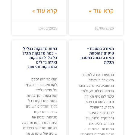
קרא עוד »
קרא עוד »
15/06/2025
18/06/2025
תאורה במטבח –
כמות מדבקות בגליל
טיפים להוספת
– כמה מדבקות מכיל
תאורה נכונה במטבח
כל גליל מדבקות
תכלת
ואיזה גדלים
המדבקות מגיעות
הוספת תאורה למטבח
המאמר הזה יספק
היא אחד השלבים
לקוראים מדריך מקיף
החשובים ביותר בעיצובו
על עולם גלילי
הכולל. בבלוג זה, נלמד
המדבקות, תוך בחינת
כיצד להוסיף תאורה
כמות המדבקות בכל
נכונה למטבח בצבע
גליל והגדלים השונים
תכלת, כך שנוכל
שבהם המדבקות
להדגיש את היופי
מגיעות. נכסה את
והפונקציונליות של
היתרונות והחסרונות של
המרחב. הכינו את
כל סוג ונתחשב בצרכים
המנורות והפנסים –
שונים של שימוש. מה
אנחנו עומדים להתחיל!