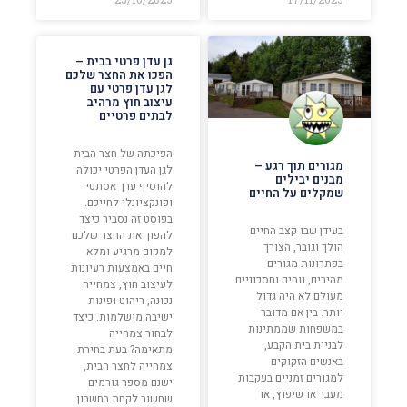
גן עדן פרטי בבית –
הפכו את החצר שלכם
לגן עדן פרטי עם
עיצוב חוץ מרהיב
לבתים פרטיים
הפיכתה של חצר הבית
מגורים תוך רגע –
לגן העדן הפרטי יכולה
מבנים יבילים
להוסיף ערך אסתטי
שמקלים על החיים
ופונקציונלי לחייכם.
בפוסט זה נסביר כיצד
בעידן שבו קצב החיים
להפוך את החצר שלכם
הולך וגובר, הצורך
למקום מרגיע ומלא
בפתרונות מגורים
חיים באמצעות רעיונות
מהירים, נוחים וחסכוניים
לעיצוב חוץ, צמחייה
מעולם לא היה גדול
נכונה, ריהוט ופינות
יותר. בין אם מדובר
ישיבה מושלמות. כיצד
במשפחות שממתינות
לבחור צמחייה
לבניית בית הקבע,
מתאימה? בעת בחירת
באנשים הזקוקים
צמחייה לחצר הבית,
למגורים זמניים בעקבות
ישנם מספר גורמים
מעבר או שיפוץ, או
שחשוב לקחת בחשבון