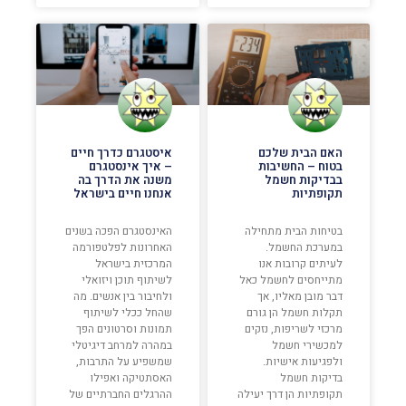
האם הבית שלכם
איסטגרם כדרך חיים
בטוח – החשיבות
– איך אינסטגרם
בבדיקות חשמל
משנה את הדרך בה
תקופתיות
אנחנו חיים בישראל
בטיחות הבית מתחילה
האינסטגרם הפכה בשנים
במערכת החשמל.
האחרונות לפלטפורמה
לעיתים קרובות אנו
המרכזית בישראל
מתייחסים לחשמל כאל
לשיתוף תוכן ויזואלי
דבר מובן מאליו, אך
ולחיבור בין אנשים. מה
תקלות חשמל הן גורם
שהחל ככלי לשיתוף
מרכזי לשריפות, נזקים
תמונות וסרטונים הפך
למכשירי חשמל
במהרה למרחב דיגיטלי
ולפגיעות אישיות.
שמשפיע על התרבות,
בדיקות חשמל
האסתטיקה ואפילו
תקופתיות הן דרך יעילה
ההרגלים החברתיים של