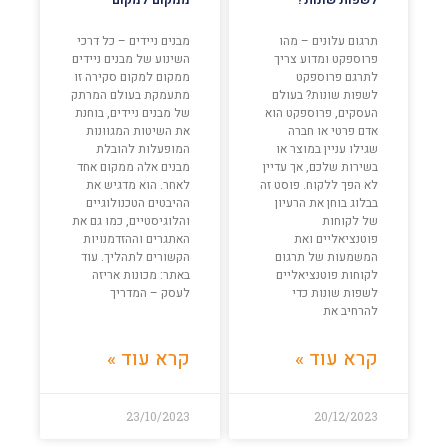
תרגום עלונים – מהו
מבנים ניידים – כל דרכי
פרוספקט ומדוע צריך
השינוע של מבנים ניידים
לתרגם פרוספקט
ממקום למקום סקירה זו
לשפות שונות? בעולם
מתעמקת בעולם המרתק
העסקים, פרוספקט הוא
של מבנים ניידים, בוחנת
אדם פרטי או חברה
את השיטות המגוונות
שגילו עניין במוצר או
המופעלות להובלת
בשירות שלכם, אך עדיין
מבנים אלה ממקום אחד
לא הפך ללקוח. פוסט זה
לאחר. הוא מדגיש את
בבלוג בוחן את הרעיון
ההיבטים הטכנולוגיים
של לקוחות
והלוגיסטיים, כמו גם את
פוטנציאליים ואת
האתגרים וההזדמנויות
המשמעות של תרגום
הקשורים לתהליך. עוד
לקוחות פוטנציאליים
באתר: מכונות אריזה
לשפות שונות כדי
לעסק – המדריך
להרחיב את
קרא עוד »
קרא עוד »
23/10/2023
20/12/2023