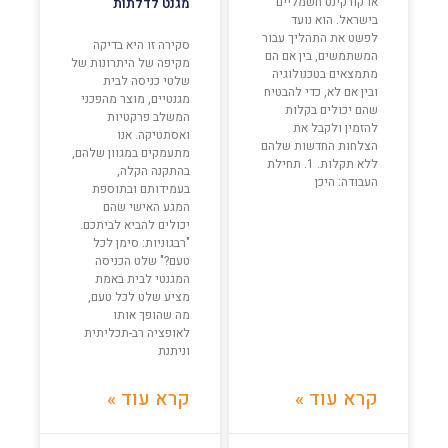
או קורקינט חשמליים
מגנט לדלתות
בישראל. הוא נועד
לפשט את התהליך עבור
סקירה זו היא בדיקה
המשתמשים, בין אם הם
מקיפה של היתרונות של
מתמצאים בטכנולוגיה
שלטי כניסה לבית
ובין אם לא, כדי להבטיח
מגנטיים, מוצר מהפכני
שהם יכולים בקלות
המשלב פרקטיות
להזמין ולקבל את
ואסתטיקה. אנו
הצלחות החדשות שלהם
מתעמקים במגוון שלהם,
ללא תקלות. 1. תחילת
בהתקנה הקלה,
העבודה: היכן
בעמידותם ובתוספת
המגע האישי שהם
יכולים להביא לביתכם.
"רבגוניות: סימן לכל
טעם?" שלט הכניסה
המגנטי לבית באמת
מציע שלט לכל טעם,
מה שהופך אותו
לאופציה רב-תכליתית
וניתנת
קרא עוד »
קרא עוד »