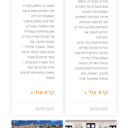
מדריך מקיף זה מספק
מאמר זה מספק סקירה
מבט מעמיק על הסוגים
של הסוגים השונים של
השונים של מכונות
משאבות לבריכה
אריזה הזמינות לעסקים,
הקיימות בשוק ומסביר
תוך הדגשת התכונות,
את התפקיד המכריע
היתרונות שלהן וכיצד הן
שהן ממלאות בשמירה
יכולות לשפר את
על סביבת שחייה נקייה,
היעילות
בטוחה ומהנה. עוד
והפרודוקטיביות. מדוע
באתר: מעבדה סלולרי –
בחירת מכונת האריזה
סיבה טובה לבחור תיקון
הנכונה היא קריטית עבור
מסך אייפון X מקורי
העסק שלך? בחירת
גופי תאורה מעוצבים –
מכונת האריזה הנכונה
אילו סוגים של גופי
היא חיונית לעסק מכמה
תאורה מתאימים לעיצוב
סיבות. ראשית, הוא
מטבח
מבטיח שהמוצר ארוז
קרא עוד »
קרא עוד »
20/05/2023
18/06/2023