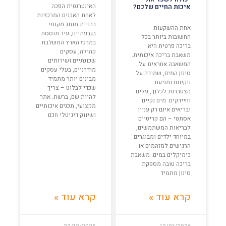
האינטרנטית הפכה
איכות החיים שלכם?
לאחת האבנים המרכזיות
בבניית מותג מקומי.
אחת ההשקעות
בגבעתיים, עיר תוססת
החשובות ביותר בכל
במרכז הארץ המשלבת
בריכה פרטית היא
קהילה, עסקים
משאבת בריכה איכותית.
שכונתיים ושירותים
המשאבה אחראית על
מודרניים, בעלי עסקים
סינון המים, שמירה על
מבינים יותר מתמיד
ניקיונם ומניעת
שכדי לבלוט – צריך
הצטברות לכלוך, עלים
להיות שם, ברשת. אתר
וחיידקים. מים נקיים
מקצועי, תכנים איכותיים
ובריאים אינם רק עניין
ושיווק דיגיטלי חכם
אסתטי – הם קריטיים
לבריאות המשתמשים,
במיוחד ילדים ומבוגרים
הרגישים למזהמים או
כימיקלים במים. משאבת
בריכה טובה מספקת
סינון מתמיד
קרא עוד »
קרא עוד »
22/12/2025
12/01/2026