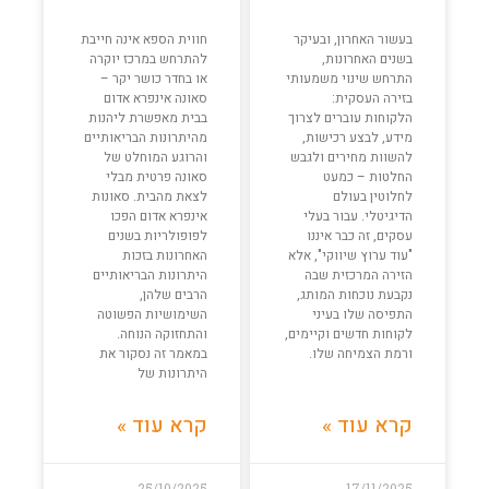
בעשור האחרון, ובעיקר
חווית הספא אינה חייבת
בשנים האחרונות,
להתרחש במרכז יוקרה
התרחש שינוי משמעותי
או בחדר כושר יקר –
בזירה העסקית:
סאונה אינפרא אדום
הלקוחות עוברים לצרוך
בבית מאפשרת ליהנות
מידע, לבצע רכישות,
מהיתרונות הבריאותיים
להשוות מחירים ולגבש
והרוגע המוחלט של
החלטות – כמעט
סאונה פרטית מבלי
לחלוטין בעולם
לצאת מהבית. סאונות
הדיגיטלי. עבור בעלי
אינפרא אדום הפכו
עסקים, זה כבר איננו
לפופולריות בשנים
"עוד ערוץ שיווקי", אלא
האחרונות בזכות
הזירה המרכזית שבה
היתרונות הבריאותיים
נקבעת נוכחות המותג,
הרבים שלהן,
התפיסה שלו בעיני
השימושיות הפשוטה
לקוחות חדשים וקיימים,
והתחזוקה הנוחה.
ורמת הצמיחה שלו.
במאמר זה נסקור את
היתרונות של
קרא עוד »
קרא עוד »
25/10/2025
17/11/2025