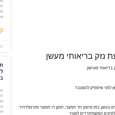
מע
מעו
מת
קר
23
 נזק בריאותי מעשן
תא
בריאותי מעישון.
לה
במ
ן לפני שיספיק להצטבר.
הו
השל
בבל
נכ
 בעשן, כמו פחמן חד חמצני, חנקן דו חמצני ופורמלדהיד.
להד
לקיקים המשתחררים לאוויר