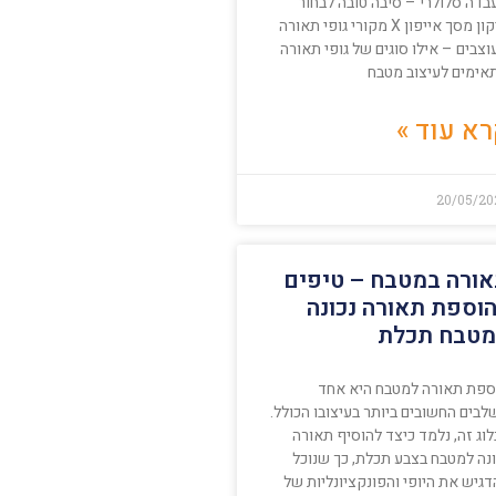
בדה סלולרי – סיבה טובה לבחור
תיקון מסך אייפון X מקורי גופי תאורה
צבים – אילו סוגים של גופי תאורה
אימים לעיצוב מטבח
א עוד »
20/05/20
ורה במטבח – טיפים
וספת תאורה נכונה
טבח תכלת
ספת תאורה למטבח היא אחד
בים החשובים ביותר בעיצובו הכולל.
וג זה, נלמד כיצד להוסיף תאורה
ונה למטבח בצבע תכלת, כך שנוכל
גיש את היופי והפונקציונליות של