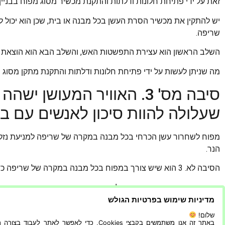
זאת על ידי פתיחת חלונות ודלתות והתקנת מכשיר מסוג מפוח בבניין 
יש להתקין את מכשיר הסרת העשן בכל מבנה או בית, שכן הוא יכול ל
שריפה.
השלב הראשון הוא עצירת התפשטות האש, והשלב הבא הוא הוצאת 
מה שניתן לעשות על ידי פתיחת חלונות ודלתות והתקנת מתקן מסוג מפ
סיבה מס' 3. האוויר המעושן
שעלולה להוות סיכון לאנשים עם ב
מפוח לשחרור עשן הכרחי בכל מבנה במקרה של שריפה למניעת נזקים 
הנר.
הסיבה לא. 3 הוא שיש צורך במפוח בכל מבנה במקרה של שריפה כדי למנוע נזק בריאותי.
האוויר המעושן יישאר בביתכם לאחר כיבוי הנר.
מדיניות שימוש בפרטיות הגולש
העשן מנר מהווה לא רק סכנת שריפה אלא גם סכנה בריאותית. זה יכו
שלום!
באתר זה אנו משתמשים בקבצי Cookies, כדי לאפשר לאתר לעבוד בצ