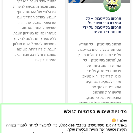
הזמנת אוכל לשבת היא דרך
נוחה, חכמה ומגובשת להפחית
את הלחץ של ההכנות לסוף
השבוע. בעולם המודרני שבו
פרסום בפייסבוק – כל
זמן הפנאי מוגבל, פתרון זה
המידע הכי חשוב על
פרסום בפייסבוק על ידי
מאפשר ליהנות מארוחה
סוכנות דיגיטלית
טעימה ומגוונת בשולחן השבת
ללא מאמץ יתר. למה להילחץ
כשאפשר להזמין? הכנת שולחן
פרסום בפייסבוק – כל המידע
השבת יכולה להיות משימה
הכי חשוב על פרסום בפייסבוק
מאתגרת ומלחיצה עבור רבים
על ידי סוכנות דיגיטלית מדריך
מאיתנו. בין אם
זה, 'פרסום בפייסבוק – כל
המידע החשוב ביותר על
פרסום בפייסבוק על ידי
סוכנות דיגיטל', הוא משאב
מקיף לעסקים ומשווקים
המעוניינים למנף את
פלטפורמת הפרסום
העוצמתית של פייסבוק.
המדריך מכסה הכל מהיסודות
של הקמת מסע
מדיניות שימוש בפרטיות הגולש
קרא עוד »
קרא עוד »
שלום!
באתר זה אנו משתמשים בקבצי Cookies, כדי לאפשר לאתר לעבוד בצורה
תקינה ולשפר את חוויית הגלישה שלך.