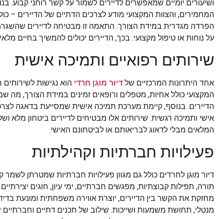
ושיעורים יומיים שמאפשרים לדיירים לשמור על קשר רוחני קבוע. ב
המחמירים, והצוות המקצועי מודע לצרכים הדתיים של הדיירים – כו
הפרדה מגדרית במידת הצורך. התאמה זו מבטיחה לדיירים שהשגרה 
על נוחות או טיפול מקצועי. בכך, הדיירים יכולים להמשיך בחיים מל
שירותים רפואיים ותמיכה אישית
אחד היתרונות המרכזיים של
דיור מוגן חרדי
הוא נגישות לשירותים ר
המקצועי כולל אחיות, מטפלים ורופאים זמינים במידת הצורך, מה שמ
הדיירים. בנוסף, קיימת מערכת תמיכה אישית שמסייעת בדאגה לצרכים
אישי ותמיכה רגשית. שירותים אלו מבטיחים לדיירים ביטחון מלא ו
המלאים מבלי לדאוג לבריאותם או לביטחונם האישי.
פעילויות חברתיות וקהילתיות
דיור מוגן לחרדים כולל גם מגוון פעילויות חברתיות שמטרתן לשמר קה
תורה, תפילות קבוצתיות, מפגשים חברתיים, ימי עיון, חוגים יצירתיי
מחזקת את הקשר בין הדיירים, יוצרת אווירה משפחתית ומונעת בדידות.
מנטלי, תחושת משמעות ושייכות. שילוב של תכנים דתיים וחברתיים