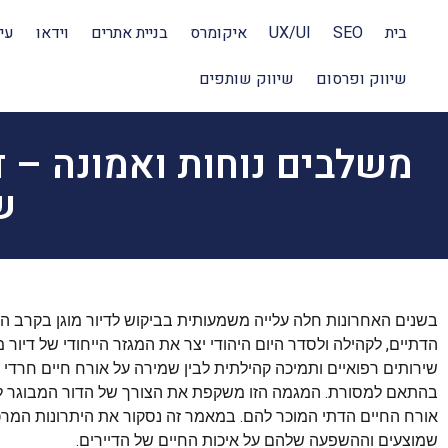
בית
SEO
UX/UI
איקומרס
בניית אתרים
וידאו
עי
שיווק ופרסום
שיווק שותפים
משלבים נוחות ואמונה – ד
ש
בשנים האחרונות חלה עלייה משמעותית בביקוש לדיור מוגן בקרב ה
הדתיים, לקהילה ולסדר היום היהודי יצר את המגזר הייחודי של דיור מו
שירותים רפואיים ותמיכה קהילתית לבין שמירה על אורח חיים חרדי 
בהתאם למסורת. המגמה הזו משקפת את הצורך של הדור המבוגר ליהנו
אורח החיים הדתי המוכר להם. במאמר זה נסקור את היתרונות המרכזי
שמוצעים וההשפעה שלהם על איכות החיים של הדיירים.