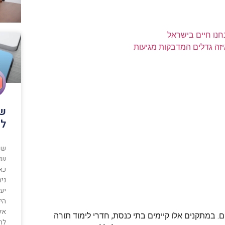
נו חיים בישראל
יזה גדלים המדבקות מגיעות
שי
לע
שי
של
כאש
ני
יע
הי
אל 
 במתקנים אלו קיימים בתי כנסת, חדרי לימוד תורה
להג