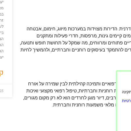
יע
מא
במ
זה
לש
דרנית. הדירות מצוידות במערכות מיזוג, חימום, אבטחה
בי
 קיימים גינות, מרפסות, חדרי פעילות ומתקנים
הבט
ריים פתוחים ומרווחים, מה שמקל על תחושת חופש ותנועה,
הס
ים להתמקד בעיסוקים רוחניים וחברתיים, ולהמשיך לחיות
הא
יע
קר
שירותים רפואיים ותמיכה קהילתית לבין שמירה על אורח
עילויות רוחניות וחברתיות, טיפול רפואי מקצועי ואיכות
25
ורה תקינה
עבור רבים, דיור מוגן לחרדים הוא לא רק מקום מגורים,
טיות
נות מחיים מלאי משמעות רוחנית וחברתית.