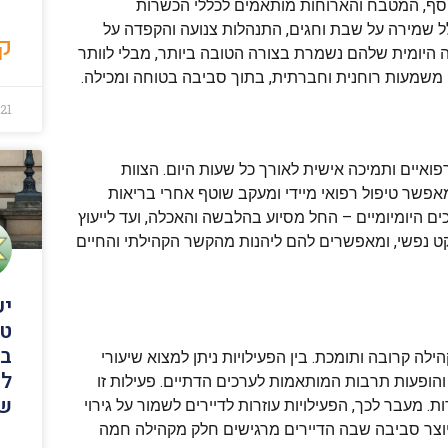
נוסף, המטבח והארוחות מותאמים לכללי הכשרות
לל שמירה על שבת וחגים, התנהלות צנועה והקפדה על
קר
היומית שלהם נשמרת בצורה הטובה ביותר, מבלי לוותר
אי משמעות רוחנית וחברתית, בתוך סביבה בטוחה ומכילה.
21
פואיים ותמיכה אישית לאורך כל שעות היום. הצוות
אפשר טיפול רפואי מיידי ומעקב שוטף אחרי בריאות
 היומיומיים – החל מסיוע בהלבשה והאכלה, ועד לייעוץ
שקט נפשי, ומאפשרים להם ליהנות מהקשר הקהילתי והחיים
יע
טי
בי
ילה קרובה ותומכת. בין הפעילויות ניתן למצוא שיעורי
לש
ם והופעות תרבות המותאמות לערכים הדתיים. פעילות זו
של
 מעבר לכך, הפעילויות עוזרות לדיירים לשמור על גירוי
 יוצר סביבה שבה הדיירים מרגישים חלק מקהילה חמה