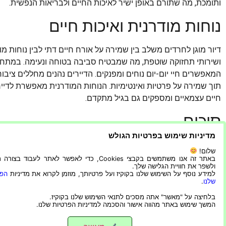
ותומכת, מה שתורם באופן ישיר לאיכות החיים ולבריאות הנפשית.
נוחות מודרנית ואיכות חיים
דיור מוגן לחרדים משלב בין שמירה על אורח חיים דתי לבין נוחות מו
ושירותי תחזוקה שוטפת, מה שמבטיח סביבה בטוחה ונעימה. במתחמים
המאפשרים חיי יום-יום נוחים ומפנקים. הדיירים נהנים מחללים ציבו
תוך שמירה על פרטיות ואינטימיות. הנוחות המודרנית מאפשרת לדייר
חיים עצמאיים ומספקים גם בגיל מתקדם.
סיכום
מדיניות שימוש בפרטיות הגולש
דיור מוגן לחרדים מהווה פתרון אידיאלי לשילוב בין נוחות מודרנית, 
שלום!
חיים דתי ומסורתי. הוא מאפשר לדיירים ליהנות מחיי קהילה תומכים, פ
באתר זה אנו משתמשים בקבצי Cookies, כדי לאפשר לאתר לעבוד בצ
ולשפר את חוויית הגלישה שלך.
חיים גבוהה, תוך שמירה על הערכים הדתיים והמנהגים המוכרים להם. 
למידע נוסף על השימוש שלנו בקוקיז ועל פרטיותך, מוזמן לקרוא את מדיניות
הפר
אלא בית שני שבו ניתן לחיות בנוחות, ביטחון ושייכות, ולהמשיך ליה
שלנו
.
בלחיצה על "מאשר" אתה מסכים לתנאי השימוש שלנו בקוקיז.
המשך שימוש באתר מהווה אישור והסכמה למדיניות הפרטיות שלנו.