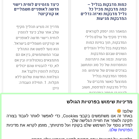
כמות מדבקות בגליל –
כיצד מזמינים לוחית רישוי
כמה מדבקות מכיל כל
חדשה לאופניים חשמליים
גליל מדבקות ואיזה גדלים
או קורקינט?
המדבקות מגיעות
מדריך זה מציע תהליך מקיף
המאמר הזה יספק לקוראים
שלב אחר שלב כיצד להזמין
מדריך מקיף על עולם גלילי
לוחית רישוי חדשה לאופניים
המדבקות, תוך בחינת כמות
או קורקינט חשמליים בישראל.
המדבקות בכל גליל והגדלים
הוא נועד לפשט את התהליך
השונים שבהם המדבקות
עבור המשתמשים, בין אם הם
מגיעות. נכסה את היתרונות
מתמצאים בטכנולוגיה ובין אם
והחסרונות של כל סוג ונתחשב
לא, כדי להבטיח שהם יכולים
בצרכים שונים של שימוש. מה
בקלות להזמין ולקבל את
מספר המדבקות בגליל
הצלחות החדשות שלהם ללא
ממוצע? כאשר מדברים על
תקלות. 1. תחילת העבודה:
גליל מדבקות למדפסת, חשוב
היכן
להבין כי מספר המדבקות
בגליל
מדיניות שימוש בפרטיות הגולש
קרא עוד »
קרא עוד »
שלום!
באתר זה אנו משתמשים בקבצי Cookies, כדי לאפשר לאתר לעבוד בצורה
תקינה ולשפר את חוויית הגלישה שלך.
למידע נוסף על השימוש שלנו בקוקיז ועל פרטיותך, מוזמן לקרוא את מדיניות
הפרטיות שלנו
.
21/05/2024
23/05/2025