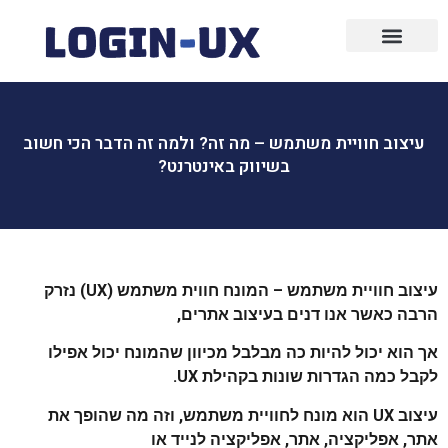
עיצוב גרפי
פרסום ממומן
בניית אתרים
שיווק ופרסום
שיווק שותפים
פרסום בפייסבוק
עיצוב חוויית משתמש – מה זה? ולמה זה הדבר הכי חשוב
בשיווק באינטרנט?
עיצוב חוויית משתמש – המונח
חווית משתמש (UX) נזרק
הרבה
כאשר אנו דנים בעיצוב אתרים,
אך
הוא יכול להיות כה מבלבל מכיוון שהמונח
יכול אפילו
לקבל כמה הגדרות שונות
בקהילת UX.
עיצוב UX הוא מונח
לחוויית משתמש, וזה מה שהופך את
אתר,
אפליקציה, אתר, אפליקציה לנייד או