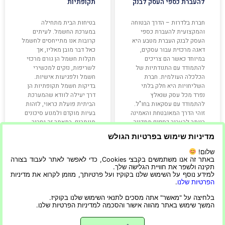
להעברת כספי העסק לבנק
תקופתיות
חברת בלדרות – הדרך הבטוחה
בטיחות הבית מתחילה
והמקצועית להעברת כספי
במערכת החשמל. לעיתים
העסק לבנק העברת מטבע היא
קרובות אנו מתייחסים לחשמל
דאגה מרכזית עבור עסקים,
כאל דבר מובן מאליו, אך
במיוחד כאשר הם צריכים
תקלות חשמל הן גורם מרכזי
להתמודד עם התנודתיות של
לשריפות, נזקים למכשירי
הכלכלה העולמית. חברת
חשמל ולפגיעות אישיות.
השליחויות היא חלק בלתי
בדיקות חשמל תקופתיות הן
נפרד מכל עסק שנאלץ
דרך יעילה לוודא שהמערכת
להתמודד עם עסקאות בחו"ל.
הביתית פועלת כראוי, לזהות
זוהי הדרך המאובטחת והאמינה
בעיות מוקדם ולמנוע סיכונים
ביותר להעביר כספים ממדינה
מיותרים. במאמר זה נסביר
אחת לאחרת.
למה חשוב לבצע בדיקות
מדיניות שימוש בפרטיות הגולש
קרא עוד »
קרא עוד »
שלום!
באתר זה אנו משתמשים בקבצי Cookies, כדי לאפשר לאתר לעבוד בצורה
תקינה ולשפר את חוויית הגלישה שלך.
למידע נוסף על השימוש שלנו בקוקיז ועל פרטיותך, מוזמן לקרוא את מדיניות
הפרטיות שלנו
.
09/02/2026
13/07/2022
בלחיצה על "מאשר" אתה מסכים לתנאי השימוש שלנו בקוקיז.
המשך שימוש באתר מהווה אישור והסכמה למדיניות הפרטיות שלנו.