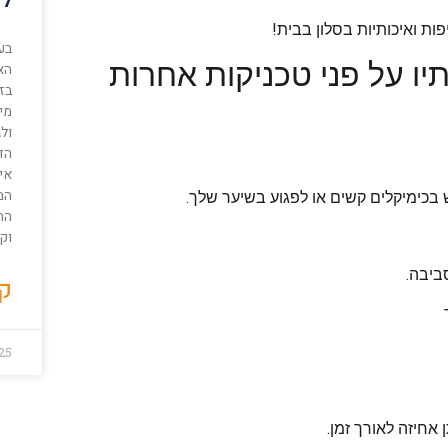
לה
ות ואיכותיות בסלון בבית!
בע
יו על פני טכניקות אחרות
הא
בז
מי
ול
הדי
אינ
המ
בכימיקלים קשים או לפגוע בשיער שלך.
הת
וקי
ביבה.
קר
025
אחיזה לאורך זמן.