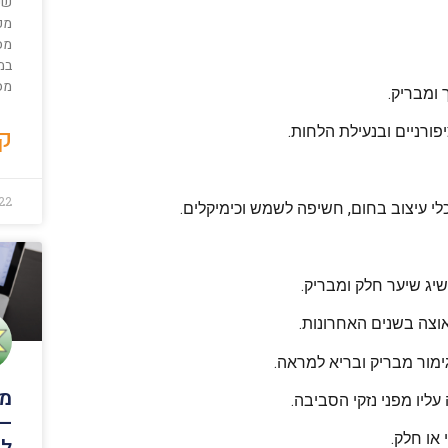
שכ
מפ
מס
במ
מס
ומבריק.
קר
פורניים ובנעילת הלחות.
22
כלי עיצוב בחום, חשיפה לשמש וכימיקלים.
יג שיער חלק ומבריק.
וצה בשנים האחרונות.
ימור מבריק ובריא למראה.
מה
עליו מפני נזקי הסביבה.
– 
 או חלק.