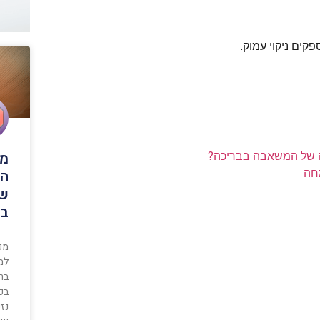
ים ניקוי עמוק.
מפ
דה של המשאבה בבריכה?
הכ
חה
של
בר
מפ
למ
בר
בכ
נזק