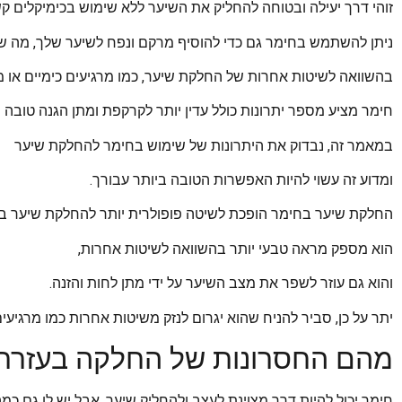
זוהי דרך יעילה ובטוחה להחליק את השיער ללא שימוש בכימיקלים קש
ניתן להשתמש בחימר גם כדי להוסיף מרקם ונפח לשיער שלך, מה שמ
בהשוואה לשיטות אחרות של החלקת שיער, כמו מרגיעים כימיים או 
חימר מציע מספר יתרונות כולל עדין יותר לקרקפת ומתן הגנה טובה יו
במאמר זה, נבדוק את היתרונות של שימוש בחימר להחלקת שיער
ומדוע זה עשוי להיות האפשרות הטובה ביותר עבורך.
החלקת שיער בחימר הופכת לשיטה פופולרית יותר להחלקת שיער בש
הוא מספק מראה טבעי יותר בהשוואה לשיטות אחרות,
והוא גם עוזר לשפר את מצב השיער על ידי מתן לחות והזנה.
יתר על כן, סביר להניח שהוא יגרום לנזק משיטות אחרות כמו מרגיעים
מהם החסרונות של החלקה בעזרת
חימר יכול להיות דרך מצוינת לעצב ולהחליק שיער, אבל יש לו גם כמה