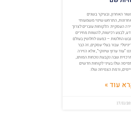
יות שם
שור האחרון, ובעיקר בשנים
חרונות, התרחש שינוי משמעותי
ירה העסקית: הלקוחות עוברים לצרוך
דע, לבצע רכישות, להשוות מחירים
גבש החלטות – כמעט לחלוטין בעולם
גיטלי. עבור בעלי עסקים, זה כבר
נו "עוד ערוץ שיווקי", אלא הזירה
רכזית שבה נקבעת נוכחות המותג,
פיסה שלו בעיני לקוחות חדשים
ימים, ורמת הצמיחה שלו.
א עוד »
17/11/2